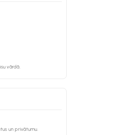
ūsu vārdā.
atus un privātumu.