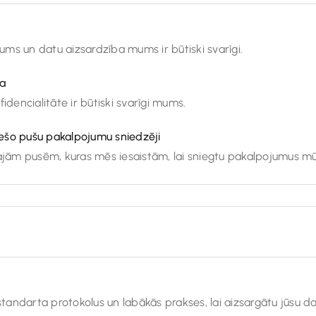
tums un datu aizsardzība mums ir būtiski svarīgi.
ka
idencialitāte ir būtiski svarīgi mums.
ešo pušu pakalpojumu sniedzēji
šajām pusēm, kuras mēs iesaistām, lai sniegtu pakalpojumus m
andarta protokolus un labākās prakses, lai aizsargātu jūsu d