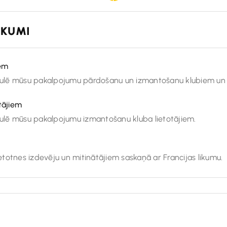
IKUMI
iem
egulē mūsu pakalpojumu pārdošanu un izmantošanu klubiem un
tājiem
egulē mūsu pakalpojumu izmantošanu kluba lietotājiem.
ietotnes izdevēju un mitinātājiem saskaņā ar Francijas likumu.