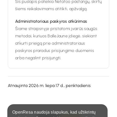
Šis puslapis pateikia Netatoo pastangų, skirtų
šiems reikalavimams atitikti, apžvalgą.
Administratoriaus paskyros atkūrimas
Šiame straipsnyje pristatomi įvairūs saugūs
metodai, kuriuos BalleJaune įdiegė, siekiant
atkurti prieigą prie administratoriaus
paskyros praradus prisijungimo duomenis
arba negalint prisijungti.
Atnaujinta 2026 m. liepa 17 d., penktadienis
OpenResa naudoja slapukus, kad užtikrintų