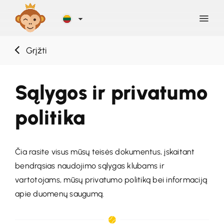
Grįžti
Atrasti
Sąlygos ir privatumo
Tinklaraštis
politika
Pagalba
Čia rasite visus mūsų teisės dokumentus, įskaitant
Kontaktas
bendrąsias naudojimo sąlygas klubams ir
vartotojams, mūsų privatumo politiką bei informaciją
Registracija
apie duomenų saugumą.
PRISIJUNGTI