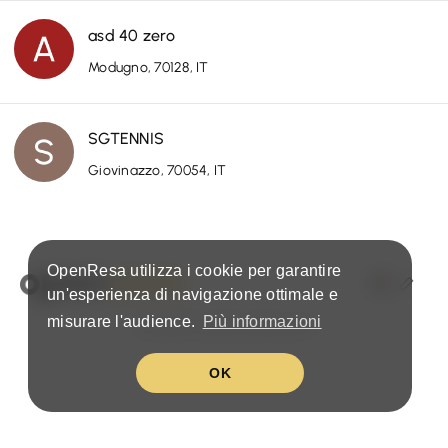
asd 40 zero
Modugno, 70128, IT
SGTENNIS
Giovinazzo, 70054, IT
OpenResa utilizza i cookie per garantire
un'esperienza di navigazione ottimale e
misurare l'audience.
Più informazioni
Condizioni & politica sulla privacy
OK