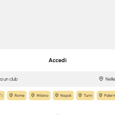
Accedi
Nelle
T)
Rome
Milano
Napoli
Turin
Paler