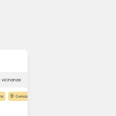
 vicinanze
mo
Genoa
Bologna
Florence
Catania