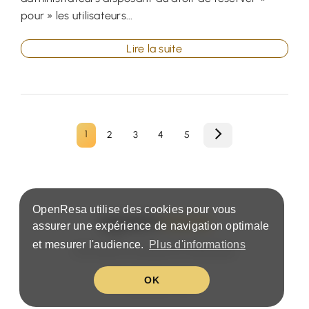
pour » les utilisateurs...
Lire la suite
1
2
3
4
5
OpenResa utilise des cookies pour vous
assurer une expérience de navigation optimale
et mesurer l'audience.
Plus d'informations
Conditions & politique de confidentialité
OK
Monaco (FR)