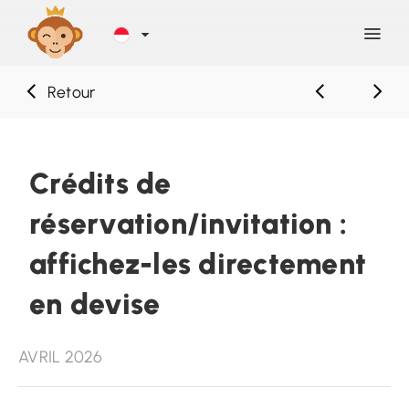
Retour
Découvrir
Blog
Crédits de
réservation/invitation :
Aide
affichez-les directement
Contact
en devise
Inscription
AVRIL 2026
SE CONNECTER