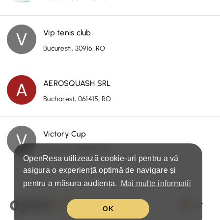
Vip tenis club
Bucuresti, 30916, RO
AEROSQUASH SRL
Bucharest, 061415, RO
Victory Cup
Bucuresti, 070000, RO
OpenResa utilizează cookie-uri pentru a vă
asigura o experiență optimă de navigare și
pentru a măsura audiența.
Mai multe informații
OK