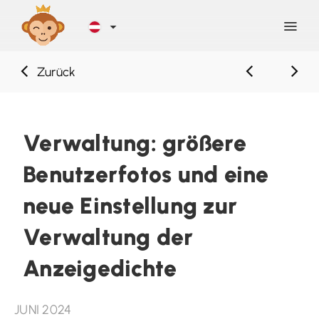
Zurück
Entdecken
Blog
Verwaltung: größere
Benutzerfotos und eine
Hilfe
neue Einstellung zur
Kontakt
Verwaltung der
Anzeigedichte
Registrierung
JUNI 2024
ANMELDEN