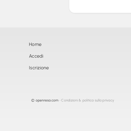
Home
Accedi
Iscrizione
©
openresa.com
•
Condizioni & politica sulla privacy