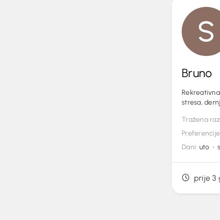
Bruno
Rekreativna 
stresa, dernj
Tražena raz
Preferencije
Dani:
uto • s
prije 3