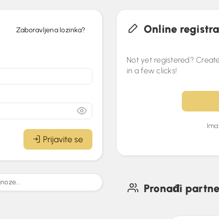
Online registra
Zaboravljena lozinka?
Not yet registered? Create
in a few clicks!
Imat
Prijavite se
noze...
Pronađi partn