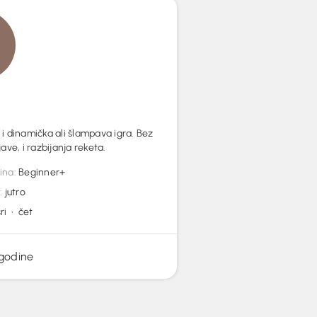
i dinamička ali šlampava igra. Bez
ave, i razbijanja reketa.
ina:
Beginner+
:
jutro
ri • čet
 godine