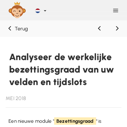
Terug
Ontdekken
Blog
Analyseer de werkelijke
bezettingsgraad van uw
Help
velden en tijdslots
Contact
MEI 2018
Inschrijving
Een nieuwe module "
Bezettingsgraad
" is
INLOGGEN