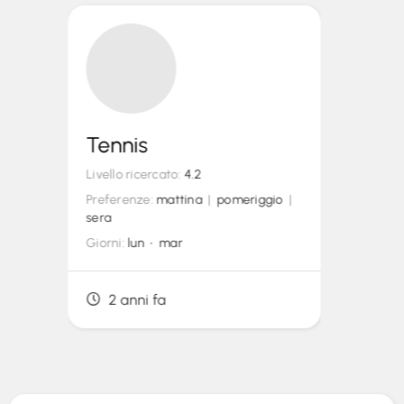
Tennis
Livello ricercato:
4.2
Preferenze:
mattina
|
pomeriggio
|
sera
Giorni:
lun • mar
2 anni fa