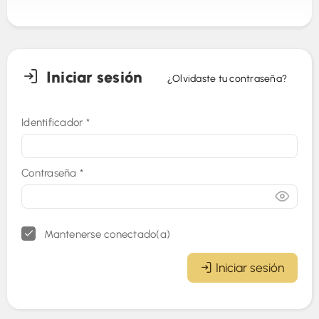
Iniciar sesión
¿Olvidaste tu contraseña?
Identificador
*
Contraseña
*
Mantenerse conectado(a)
Iniciar sesión