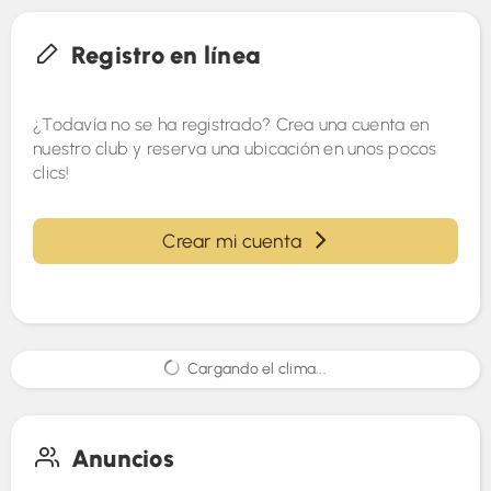
Registro en línea
¿Todavía no se ha registrado? Crea una cuenta en
nuestro club y reserva una ubicación en unos pocos
clics!
Crear mi cuenta
Cargando el clima...
Anuncios