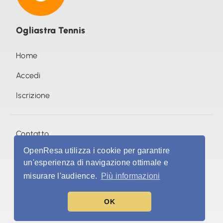
Ogliastra Tennis
Home
Accedi
Iscrizione
Contatto
OpenResa utilizza i cookie per garantire
Foto (0)
un'esperienza di navigazione ottimale e
misurare l'audience.
Più informazioni
©
openresa.com
•
Condizioni & politica sulla privacy
OK
Italia (IT)