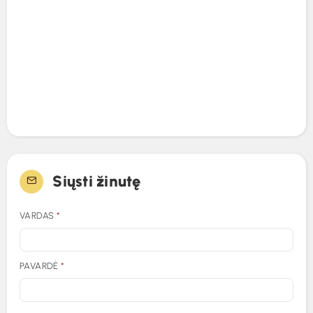
Siųsti žinutę
VARDAS
*
PAVARDĖ
*