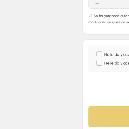
Se ha generado automát
modificarla después de inic
He leído y ac
He leído y ac