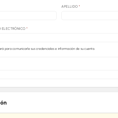
APELLIDO
*
O ELECTRÓNICO
*
zará para comunicarle sus credenciales e información de su cuenta.
ión