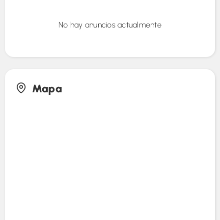
No hay anuncios actualmente
Mapa