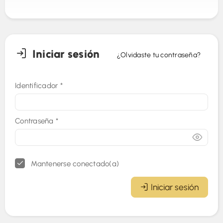
Iniciar sesión
¿Olvidaste tu contraseña?
Identificador
*
Contraseña
*
Mantenerse conectado(a)
Iniciar sesión