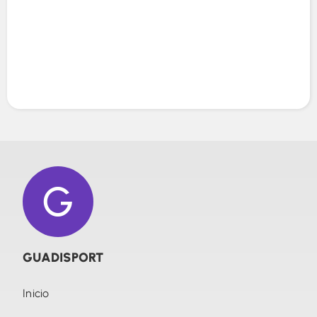
GUADISPORT
Inicio