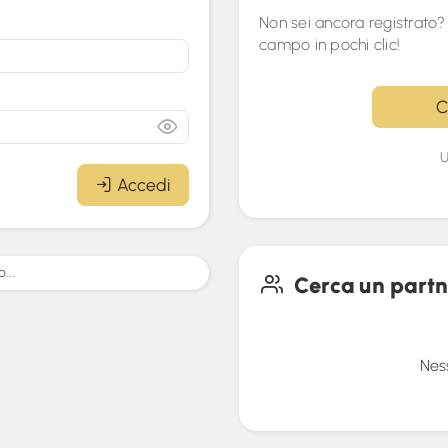
Non sei ancora registrato?
campo in pochi clic!
C
U
Accedi
...
Cerca un partn
Nes