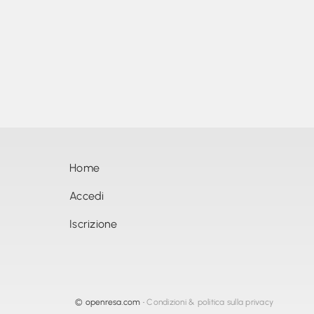
Home
Accedi
Iscrizione
©
openresa.com
•
Condizioni & politica sulla privacy