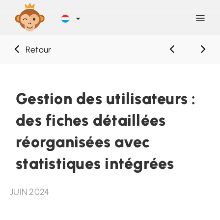
Retour
Découvrir
Blog
Gestion des utilisateurs :
des fiches détaillées
Aide
réorganisées avec
Contact
statistiques intégrées
Inscription
JUIN 2024
SE CONNECTER