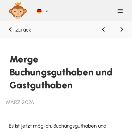
Zurück
Entdecken
Blog
Merge
Buchungsguthaben und
Hilfe
Gastguthaben
Kontakt
MÄRZ 2026
Registrierung
Es ist jetzt möglich, Buchungsguthaben und
ANMELDEN