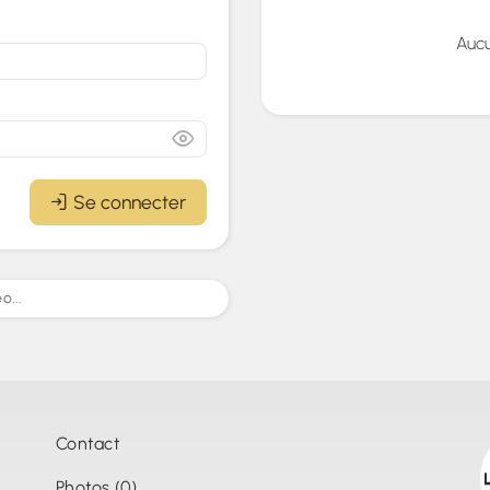
Auc
Se connecter
...
Contact
Photos (0)