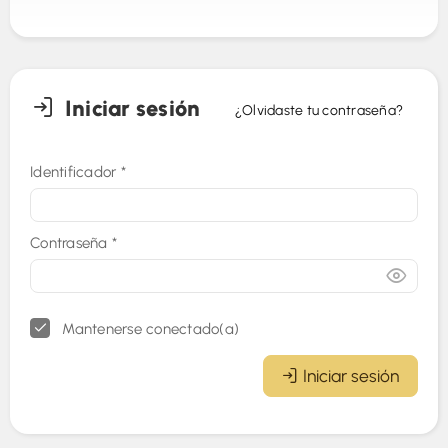
Iniciar sesión
¿Olvidaste tu contraseña?
Identificador
*
Contraseña
*
Mantenerse conectado(a)
Iniciar sesión