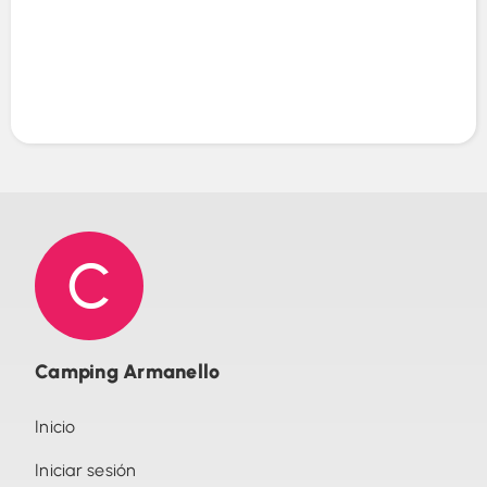
Camping Armanello
Inicio
Iniciar sesión