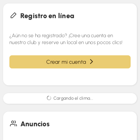
Registro en línea
¿Aún no se ha registrado? ¡Cree una cuenta en
nuestro club y reserve un local en unos pocos clics!
Crear mi cuenta
Cargando el clima...
Anuncios