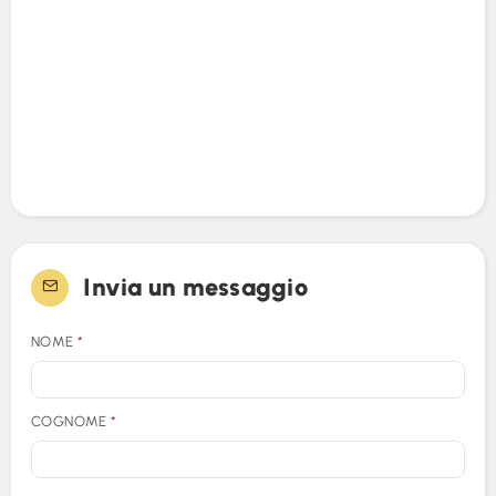
Invia un messaggio
NOME
*
COGNOME
*