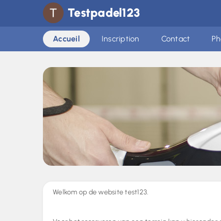
Testpadel123
Accueil
Inscription
Contact
Ph
Welkom op de website test123.