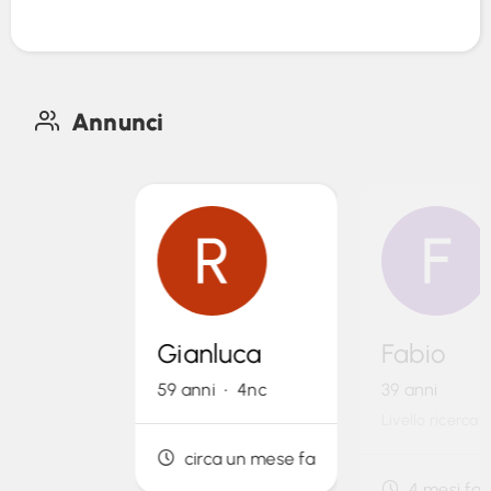
Annunci
Gianluca
Fabio
59 anni • 4nc
39 anni
Livello ricercato
circa un mese fa
4 mesi fa