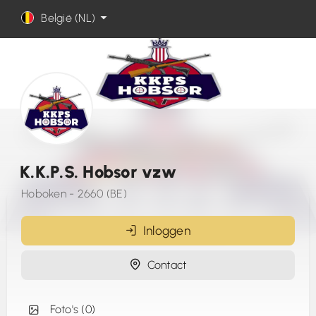
België (NL)
K.K.P.S. Hobsor vzw
Hoboken - 2660 (BE)
Inloggen
Contact
Foto's (0)