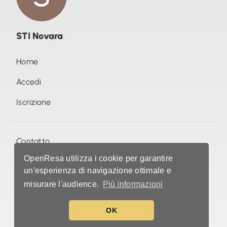
STI Novara
Home
Accedi
Iscrizione
Contatto
OpenResa utilizza i cookie per garantire
Foto (0)
un'esperienza di navigazione ottimale e
misurare l'audience.
Più informazioni
©
openresa.com
•
Condizioni & politica sulla privacy
OK
Italia (IT)